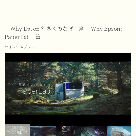
「Why Epson？ 多くのなぜ」篇
「Why Epson?
PaperLab」篇
セイコーエプソン