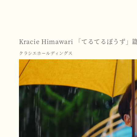
Kracie Himawari
「てるてるぼうず」
クラシエホールディングス