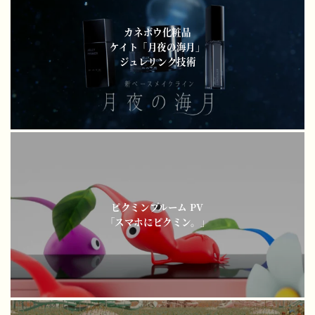
カネボウ化粧品
ケイト「月夜の海月」
ジュレリンク技術
ピクミンブルーム PV
「スマホにピクミン。」