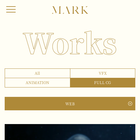
Works
All
VFX
ANIMATION
FULL CG
WEB